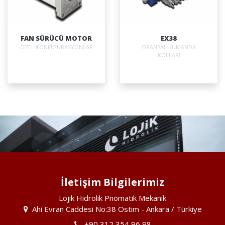
FAN SÜRÜCÜ MOTOR
EX38
ÖZEL KONFİGÜRASYONLAR
ORANSAL KUMANDA
KOLLARI
İletişim Bilgilerimiz
Lojik Hidrolik Pnömatik Mekanik
Ahi Evran Caddesi No:38 Ostim - Ankara / Türkiye
+90 312 354 96 98