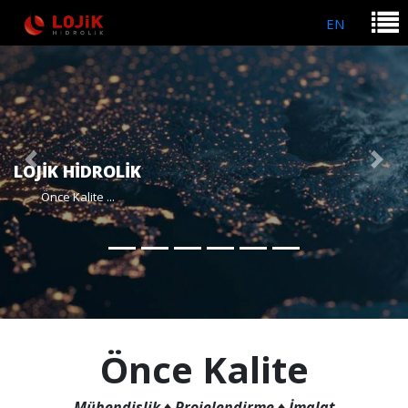
EN
Previous
Next
GENİŞ ÜRÜN YELPAZESİ
Önce Kalite
Mühendislik ♦ Projelendirme ♦ İmalat