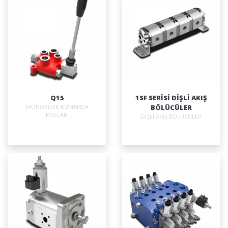
Q15
1SF SERİSİ DİŞLİ AKIŞ
MONOBLOK KUMANDA
BÖLÜCÜLER
KOLLARI
DİŞLİ AKIŞ BÖLÜCÜLER