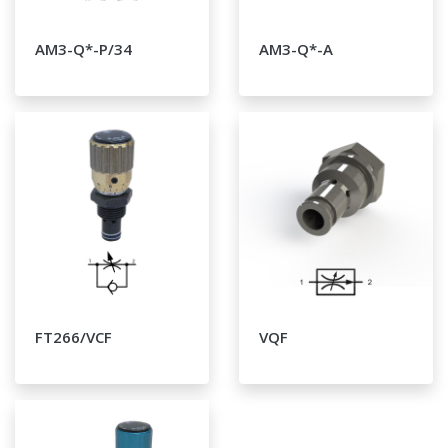
AM3-Q*-P/34
AM3-Q*-A
FT266/VCF
VQF