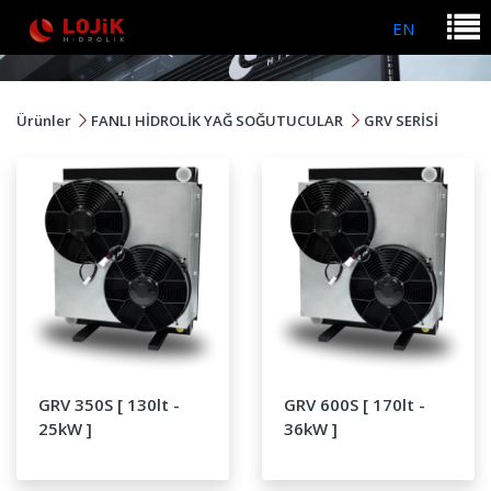
EN
Ürünler
FANLI HİDROLİK YAĞ SOĞUTUCULAR
GRV SERİSİ
GRV 350S [ 130lt -
GRV 600S [ 170lt -
25kW ]
36kW ]