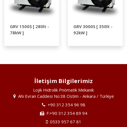
GRV 1500S [ 280lt -
GRV 3000S [ 350lt -
78kW ]
92kW ]
İletişim Bilgilerimiz
Lojik Hidrolik Pnömatik Mekanik
Ahi Evran Caddesi No:38 Ostim - Ankara / Türkiye
+90 312 354 96 98
F:+90 312 354 89 94
0533 957 67 81