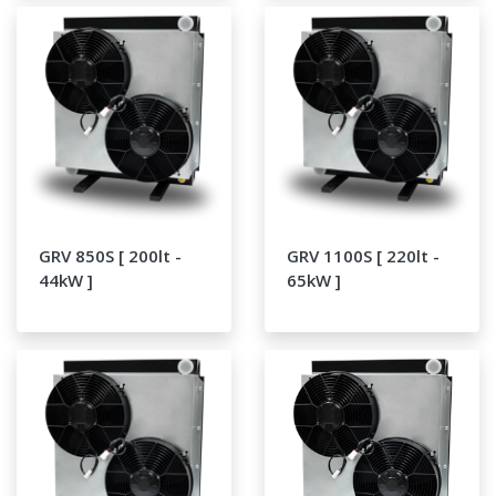
GRV 850S [ 200lt -
GRV 1100S [ 220lt -
44kW ]
65kW ]