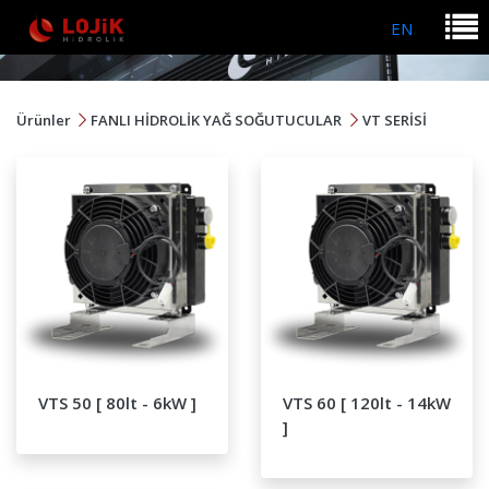
EN
Ürünler
FANLI HİDROLİK YAĞ SOĞUTUCULAR
VT SERİSİ
VTS 50 [ 80lt - 6kW ]
VTS 60 [ 120lt - 14kW
]