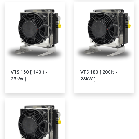
VTS 150 [ 140lt -
VTS 180 [ 200lt -
25kW ]
28kW ]