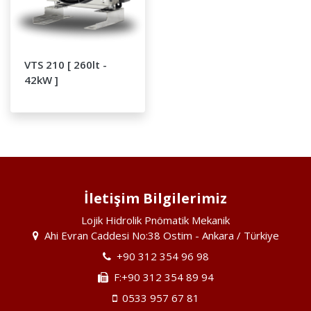
VTS 210 [ 260lt -
42kW ]
İletişim Bilgilerimiz
Lojik Hidrolik Pnömatik Mekanik
Ahi Evran Caddesi No:38 Ostim - Ankara / Türkiye
+90 312 354 96 98
F:+90 312 354 89 94
0533 957 67 81