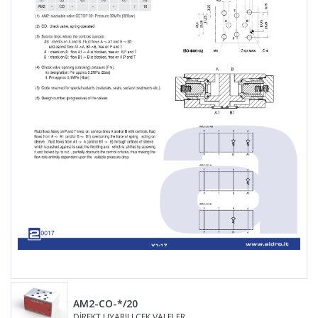
AM2-CO-*/20
DİREKT UYARILI ÇEK VALFLER