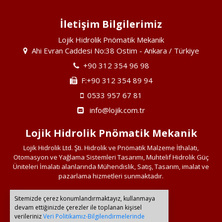
İletişim Bilgilerimiz
Lojik Hidrolik Pnömatik Mekanik
Ahi Evran Caddesi No:38 Ostim - Ankara / Türkiye
+90 312 354 96 98
F:+90 312 354 89 94
0533 957 67 81
info@lojik.com.tr
Lojik Hidrolik Pnömatik Mekanik
Lojik Hidrolik Ltd. Şti. Hidrolik ve Pnömatik Malzeme İthalatı,
Otomasyon ve Yağlama Sistemleri Tasarımı, Muhtelif Hidrolik Güç
Üniteleri İmalatı alanlarında Mühendislik, Satış, Tasarım, imalat ve
pazarlama hizmetleri sunmaktadır.
Sitemizde çerez konumlandırmaktayız, kullanmaya
Bağlantılarımız
devam ettiğinizde çerezler ile toplanan kişisel
verileriniz
Veri Politikamız-Bilgilendirmelerinde