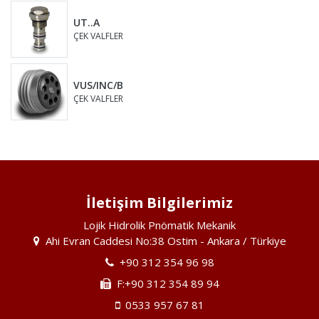
UT..A
ÇEK VALFLER
VUS/INC/B
ÇEK VALFLER
İletişim Bilgilerimiz
Lojik Hidrolik Pnömatik Mekanik
Ahi Evran Caddesi No:38 Ostim - Ankara / Türkiye
+90 312 354 96 98
F:+90 312 354 89 94
0533 957 67 81