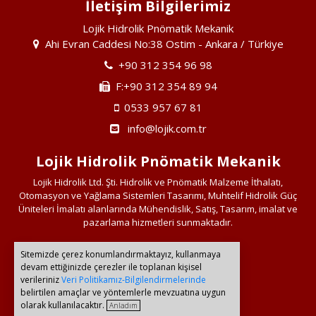
İletişim Bilgilerimiz
Lojik Hidrolik Pnömatik Mekanik
Ahi Evran Caddesi No:38 Ostim - Ankara / Türkiye
+90 312 354 96 98
F:+90 312 354 89 94
0533 957 67 81
info@lojik.com.tr
Lojik Hidrolik Pnömatik Mekanik
Lojik Hidrolik Ltd. Şti. Hidrolik ve Pnömatik Malzeme İthalatı,
Otomasyon ve Yağlama Sistemleri Tasarımı, Muhtelif Hidrolik Güç
Üniteleri İmalatı alanlarında Mühendislik, Satış, Tasarım, imalat ve
pazarlama hizmetleri sunmaktadır.
Sitemizde çerez konumlandırmaktayız, kullanmaya
Bağlantılarımız
devam ettiğinizde çerezler ile toplanan kişisel
verileriniz
Veri Politikamız-Bilgilendirmelerinde
belirtilen amaçlar ve yöntemlerle mevzuatına uygun
olarak kullanılacaktır.
Anladım