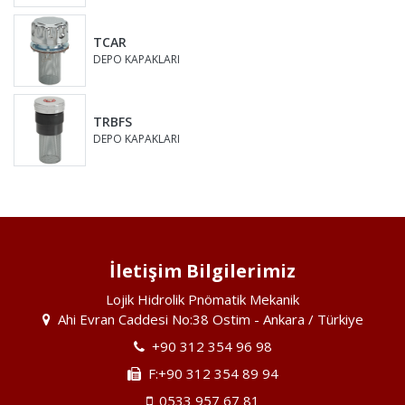
TCAR
DEPO KAPAKLARI
TRBFS
DEPO KAPAKLARI
İletişim Bilgilerimiz
Lojik Hidrolik Pnömatik Mekanik
Ahi Evran Caddesi No:38 Ostim - Ankara / Türkiye
+90 312 354 96 98
F:+90 312 354 89 94
0533 957 67 81