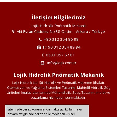
İletişim Bilgilerimiz
Lojik Hidrolik Pnömatik Mekanik
Ahi Evran Caddesi No:38 Ostim - Ankara / Türkiye
+90 312 354 96 98
F:+90 312 354 89 94
0533 957 67 81
info@lojik.com.tr
Lojik Hidrolik Pnömatik Mekanik
Lojik Hidrolik Ltd. Şti. Hidrolik ve Pnömatik Malzeme İthalatı,
Otomasyon ve Yağlama Sistemleri Tasarımı, Muhtelif Hidrolik Güç
Üniteleri İmalatı alanlarında Mühendislik, Satış, Tasarım, imalat ve
pazarlama hizmetleri sunmaktadır.
Sitemizde çerez konumlandırmaktayız, kullanmaya
Bağlantılarımız
devam ettiğinizde çerezler ile toplanan kişisel