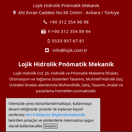
Lojik Hidrolik Pnömatik Mekanik
Ahi Evran Caddesi No:38 Ostim - Ankara / Türkiye
+90 312 354 96 98
F:+90 312 354 89 94
0533 957 67 81
info@lojik.com.tr
Lojik Hidrolik Pnömatik Mekanik
Lojik Hidrolik Ltd. Şti. Hidrolik ve Pnömatik Malzeme İthalatı,
Otomasyon ve Yağlama Sistemleri Tasarımı, Muhtelif Hidrolik Güç
Üniteleri İmalatı alanlarında Mühendislik, Satış, Tasarım, imalat ve
pazarlama hizmetleri sunmaktadır.
Sitemizde çerez konumlandırmaktayız, kullanmaya
Bağlantılarımız
devam ettiğinizde çerezler ile toplanan kişisel
verileriniz
Veri Politikamız-Bilgilendirmelerinde
belirtilen amaçlar ve yöntemlerle mevzuatına uygun
olarak kullanılacaktır.
Anladım