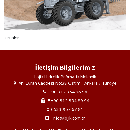
Ürünler
İletişim Bilgilerimiz
Lojik Hidrolik Pnömatik Mekanik
Ahi Evran Caddesi No:38 Ostim - Ankara / Türkiye
+90 312 354 96 98
F:+90 312 354 89 94
0533 957 67 81
info@lojik.com.tr