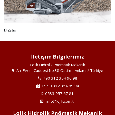
Ürünler
İletişim Bilgilerimiz
Lojik Hidrolik Pnömatik Mekanik
Ahi Evran Caddesi No:38 Ostim - Ankara / Türkiye
+90 312 354 96 98
F:+90 312 354 89 94
0533 957 67 81
info@lojik.com.tr
Lojik Hidrolik Pnömatik Mekanik