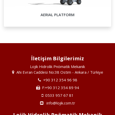
AERIAL PLATFORM
İletişim Bilgilerimiz
Lojik Hidrolik Pnömatik Mekanik
Ahi Evran Caddesi No:38 Ostim - Ankara / Türkiye
+90 312 354 96 98
F:+90 312 354 89 94
0533 957 67 81
info@lojik.com.tr
Lojik Hidrolik Pnömatik Mekanik