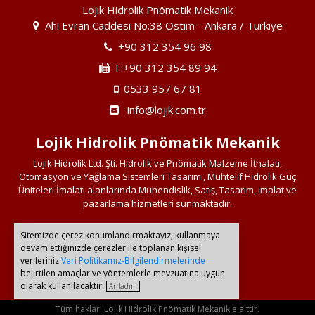
Lojik Hidrolik Pnömatik Mekanik
Ahi Evran Caddesi No:38 Ostim - Ankara / Türkiye
+90 312 354 96 98
F:+90 312 354 89 94
0533 957 67 81
info@lojik.com.tr
Lojik Hidrolik Pnömatik Mekanik
Lojik Hidrolik Ltd. Şti. Hidrolik ve Pnömatik Malzeme İthalatı,
Otomasyon ve Yağlama Sistemleri Tasarımı, Muhtelif Hidrolik Güç
Üniteleri İmalatı alanlarında Mühendislik, Satış, Tasarım, imalat ve
pazarlama hizmetleri sunmaktadır.
Sitemizde çerez konumlandırmaktayız, kullanmaya
Bağlantılarımız
devam ettiğinizde çerezler ile toplanan kişisel
verileriniz
Veri Politikamız-Bilgilendirmelerinde
belirtilen amaçlar ve yöntemlerle mevzuatına uygun
olarak kullanılacaktır.
Anladım
Tüm hakları Lojik Hidrolik Pnömatik Mekanik'e aittir.