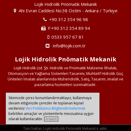
Lojik Hidrolik Pnömatik Mekanik
Ahi Evran Caddesi No:38 Ostim - Ankara / Türkiye
+90 312 354 96 98
F:+90 312 354 89 94
0533 957 67 81
info@lojik.com.tr
Lojik Hidrolik Pnömatik Mekanik
Lojik Hidrolik Ltd. Şti. Hidrolik ve Pnömatik Malzeme İthalatı,
Otomasyon ve Yağlama Sistemleri Tasarımı, Muhtelif Hidrolik Güç
Üniteleri İmalatı alanlarında Mühendislik, Satış, Tasarım, imalat ve
pazarlama hizmetleri sunmaktadır.
Sitemizde çerez konumlandırmaktayız, kullanmaya
Bağlantılarımız
devam ettiğinizde çerezler ile toplanan kişisel
verileriniz
Veri Politikamız-Bilgilendirmelerinde
belirtilen amaçlar ve yöntemlerle mevzuatına uygun
olarak kullanılacaktır.
Anladım
Tüm hakları Lojik Hidrolik Pnömatik Mekanik'e aittir.