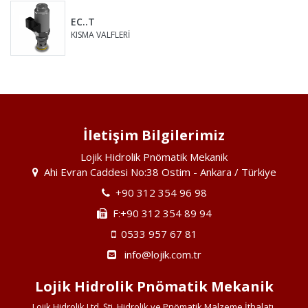
EC..T
KISMA VALFLERİ
İletişim Bilgilerimiz
Lojik Hidrolik Pnömatik Mekanik
Ahi Evran Caddesi No:38 Ostim - Ankara / Türkiye
+90 312 354 96 98
F:+90 312 354 89 94
0533 957 67 81
info@lojik.com.tr
Lojik Hidrolik Pnömatik Mekanik
Lojik Hidrolik Ltd. Şti. Hidrolik ve Pnömatik Malzeme İthalatı,