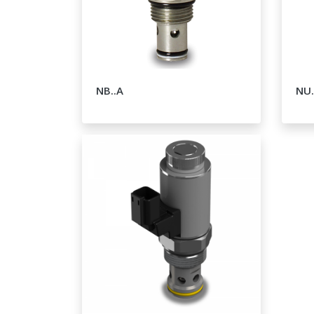
NB..A
NU.