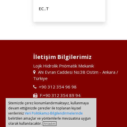
EC..T
İletişim Bilgilerimiz
Lojik Hidrolik Pnömatik Mekanik
Ahi Evran Caddesi No:38 Ostim - Ankara /
Türkiye
+90 312 354 96 98
F:+90 312 354 89 94
Sitemizde çerez konumlandırmaktayız, kullanmaya
0533 957 67 81
devam ettiğinizde çerezler ile toplanan kişisel
info@lojik.com.tr
verileriniz
Veri Politikamız-Bilgilendirmelerinde
belirtilen amaçlar ve yöntemlerle mevzuatına uygun
olarak kullanılacaktır.
Anladım