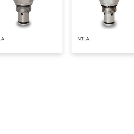
.A
NT..A